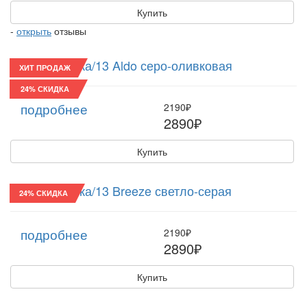
Купить
-
открыть
отзывы
Восьмиклинка/13 Aldo серо-оливковая
ХИТ ПРОДАЖ
24% СКИДКА
подробнее
2190₽
2890₽
Купить
Восьмиклинка/13 Breeze светло-серая
24% СКИДКА
подробнее
2190₽
2890₽
Купить