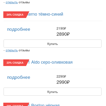
-
открыть
отзывы
Реглан/24 Eterno тёмно-синий
24% СКИДКА
подробнее
2190₽
2890₽
Купить
-
открыть
отзывы
Хулиганка/11 Aldo серо-оливковая
23% СКИДКА
подробнее
2290₽
2990₽
Купить
Хулиганка/11 Boston чёрная
23% СКИДКА