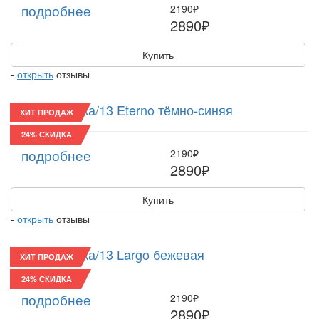
подробнее
2190₽
2890₽
Купить
-
открыть
отзывы
Восьмиклинка/13 Eterno тёмно-синяя
ХИТ ПРОДАЖ
24% СКИДКА
подробнее
2190₽
2890₽
Купить
-
открыть
отзывы
Восьмиклинка/13 Largo бежевая
ХИТ ПРОДАЖ
24% СКИДКА
подробнее
2190₽
2890₽