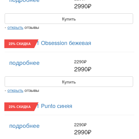
2990₽
Купить
-
открыть
отзывы
Хулиганка/11 Obsession бежевая
23% СКИДКА
подробнее
2290₽
2990₽
Купить
-
открыть
отзывы
Хулиганка/11 Punto синяя
23% СКИДКА
подробнее
2290₽
2990₽