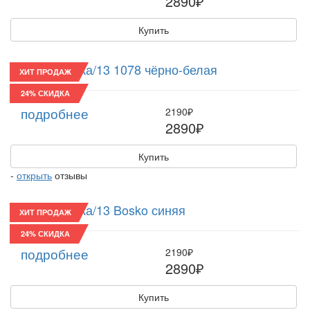
2890₽
Купить
Восьмиклинка/13 1078 чёрно-белая
ХИТ ПРОДАЖ
24% СКИДКА
подробнее
2190₽
2890₽
Купить
-
открыть
отзывы
Восьмиклинка/13 Bosko синяя
ХИТ ПРОДАЖ
24% СКИДКА
подробнее
2190₽
2890₽
Купить