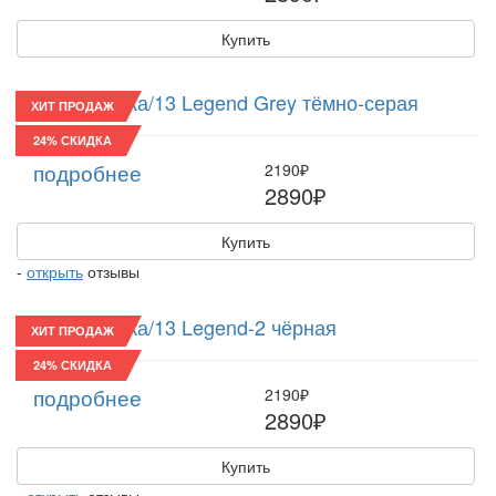
Купить
Восьмиклинка/13 Legend Grey тёмно-серая
ХИТ ПРОДАЖ
24% СКИДКА
подробнее
2190₽
2890₽
Купить
-
открыть
отзывы
Восьмиклинка/13 Legend-2 чёрная
ХИТ ПРОДАЖ
24% СКИДКА
подробнее
2190₽
2890₽
Купить
-
открыть
отзывы