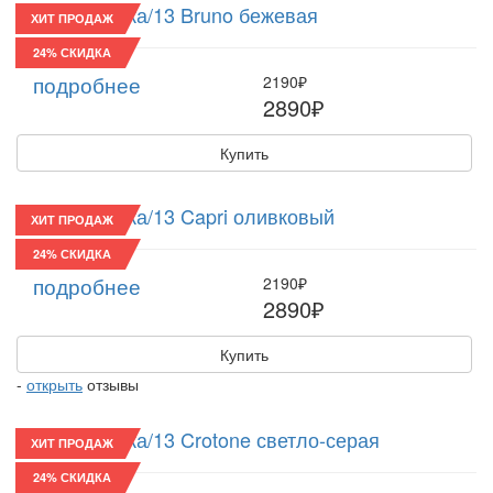
Восьмиклинка/13 Bruno бежевая
ХИТ ПРОДАЖ
24% СКИДКА
подробнее
2190₽
2890₽
Купить
Восьмиклинка/13 Capri оливковый
ХИТ ПРОДАЖ
24% СКИДКА
подробнее
2190₽
2890₽
Купить
-
открыть
отзывы
Восьмиклинка/13 Crotone светло-серая
ХИТ ПРОДАЖ
24% СКИДКА