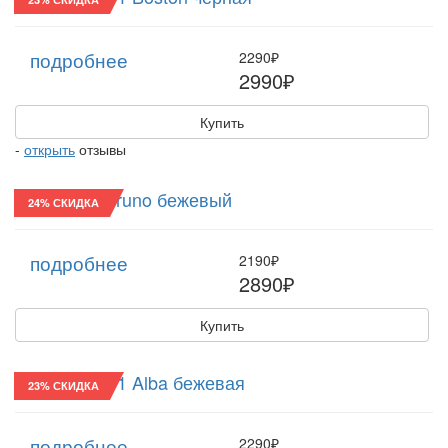
подробнее
2290₽
2990₽
Купить
-
открыть
отзывы
Реглан/24 Bruno бежевый
24% СКИДКА
подробнее
2190₽
2890₽
Купить
Хулиганка/11 Alba бежевая
23% СКИДКА
подробнее
2290₽