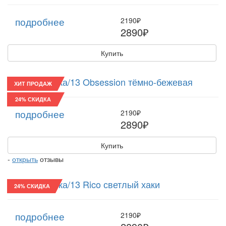
подробнее
2190₽
2890₽
Купить
Восьмиклинка/13 Obsession тёмно-бежевая
ХИТ ПРОДАЖ
24% СКИДКА
подробнее
2190₽
2890₽
Купить
-
открыть
отзывы
Восьмиклинка/13 Rico светлый хаки
24% СКИДКА
подробнее
2190₽