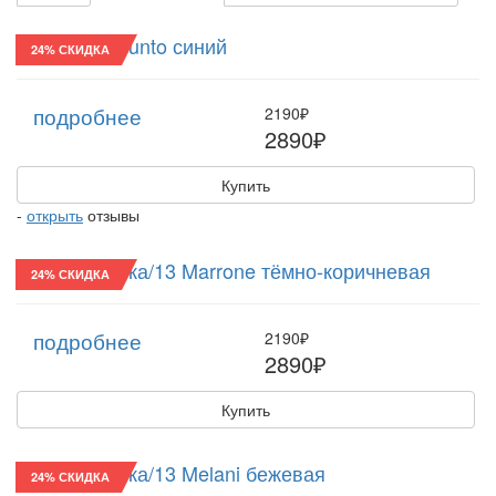
Реглан/24 Punto синий
24% СКИДКА
подробнее
2190₽
2890₽
Купить
-
открыть
отзывы
Восьмиклинка/13 Marrone тёмно-коричневая
24% СКИДКА
подробнее
2190₽
2890₽
Купить
Восьмиклинка/13 Melani бежевая
24% СКИДКА