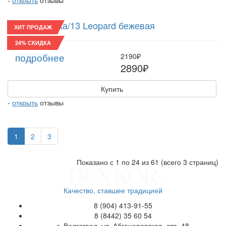
Восьмиклинка/13 Leopard бежевая
ХИТ ПРОДАЖ
24% СКИДКА
подробнее
2190₽
2890₽
Купить
-
открыть
отзывы
1
2
3
Показано с 1 по 24 из 61 (всего 3 страниц)
Качество, ставшее традицией
8 (904) 413-91-55
8 (8442) 35 60 54
г. Волгоград, ул. Абганеровская, стр. 48