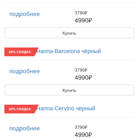
подробнее
3790₽
4990₽
Купить
"Ватсон"/30 Наппа-Barcelona чёрный
24% СКИДКА
подробнее
3790₽
4990₽
Купить
"Ватсон"/30 Наппа-Cervino чёрный
24% СКИДКА
подробнее
3790₽
4990₽