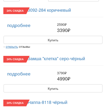
"Ватсон"/30 3092-284 коричневый
24% СКИДКА
подробнее
2590₽
3390₽
Купить
-
открыть
отзывы
"Ватсон"/30 Замша "клетка" серо-чёрный
24% СКИДКА
подробнее
3790₽
4990₽
Купить
"Ватсон"/30 Наппа-8118 чёрный
24% СКИДКА