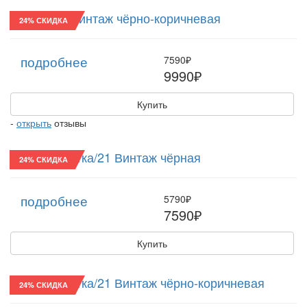
Шляпа/32 Винтаж чёрно-коричневая
24% СКИДКА
подробнее
7590₽
9990₽
Купить
-
открыть
отзывы
Конфедератка/21 Винтаж чёрная
24% СКИДКА
подробнее
5790₽
7590₽
Купить
Конфедератка/21 Винтаж чёрно-коричневая
24% СКИДКА