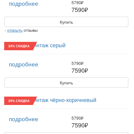
подробнее
5790₽
7590₽
Купить
-
открыть
отзывы
Картуз/22 Винтаж серый
24% СКИДКА
подробнее
5790₽
7590₽
Купить
Картуз/22 Винтаж чёрно-коричневый
24% СКИДКА
подробнее
5790₽
7590₽