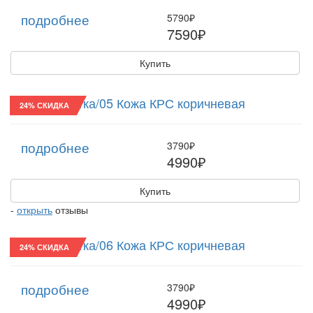
подробнее
5790₽
7590₽
Купить
Конфедератка/05 Кожа КРС коричневая
24% СКИДКА
подробнее
3790₽
4990₽
Купить
-
открыть
отзывы
Конфедератка/06 Кожа КРС коричневая
24% СКИДКА
подробнее
3790₽
4990₽