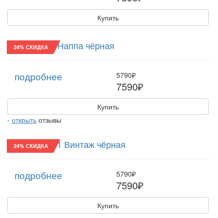
Купить
Фуражка/07 Наппа чёрная
24% СКИДКА
подробнее
5790₽
7590₽
Купить
-
открыть
отзывы
Хулиганка/11 Винтаж чёрная
24% СКИДКА
подробнее
5790₽
7590₽
Купить