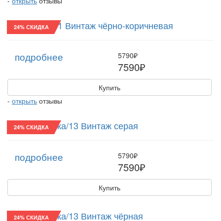
-
открыть
отзывы
Хулиганка/11 Винтаж чёрно-коричневая
24% СКИДКА
подробнее
5790₽
7590₽
Купить
-
открыть
отзывы
Восьмиклинка/13 Винтаж серая
24% СКИДКА
подробнее
5790₽
7590₽
Купить
Восьмиклинка/13 Винтаж чёрная
24% СКИДКА