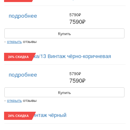
подробнее
5790₽
7590₽
Купить
-
открыть
отзывы
Восьмиклинка/13 Винтаж чёрно-коричневая
24% СКИДКА
подробнее
5790₽
7590₽
Купить
-
открыть
отзывы
Картуз/22 Винтаж чёрный
24% СКИДКА