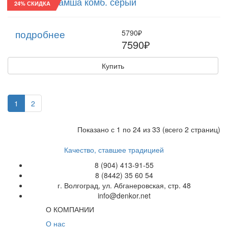
Реглан/27 Замша комб. серый
24% СКИДКА
подробнее
5790₽
7590₽
Купить
1
2
Показано с 1 по 24 из 33 (всего 2 страниц)
Качество, ставшее традицией
8 (904) 413-91-55
8 (8442) 35 60 54
г. Волгоград, ул. Абганеровская, стр. 48
info@denkor.net
О КОМПАНИИ
О нас