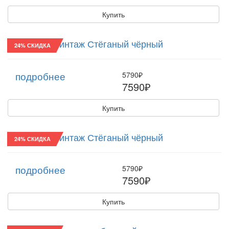
Купить
Реглан/31 Винтаж Стёганый чёрный
24% СКИДКА
подробнее
5790₽
7590₽
Купить
Реглан/24 Винтаж Стёганый чёрный
24% СКИДКА
подробнее
5790₽
7590₽
Купить