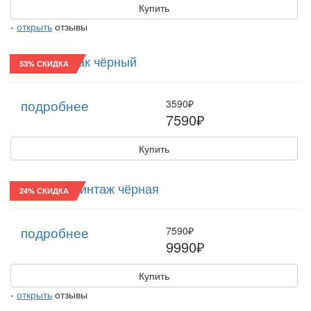
Купить
-
открыть
отзывы
Картуз/22 Лак чёрный
53% СКИДКА
подробнее
3590₽
7590₽
Купить
Шляпа/32 Винтаж чёрная
24% СКИДКА
подробнее
7590₽
9990₽
Купить
-
открыть
отзывы