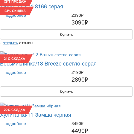
ХИТ ПРОДАЖ
Хулиганка/11 8166 серая
23% СКИДКА
подробнее
2390₽
3090₽
Купить
-
открыть
отзывы
24% СКИДКА
Восьмиклинка/13 Breeze светло-серая
подробнее
2190₽
2890₽
Купить
22% СКИДКА
Хулиганка/11 Замша чёрная
подробнее
3490₽
4490₽