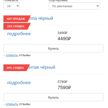
Картуз/22 Наппа чёрный
ХИТ ПРОДАЖ
22% СКИДКА
подробнее
3490₽
4490₽
Купить
-
открыть
отзывы
Картуз/22 Винтаж чёрный
24% СКИДКА
подробнее
5790₽
7590₽
Купить
-
открыть
отзывы