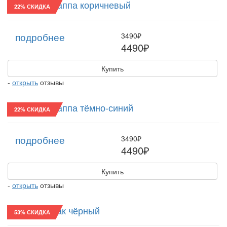
Картуз/22 Наппа коричневый
22% СКИДКА
подробнее
3490₽
4490₽
Купить
-
открыть
отзывы
Картуз/22 Наппа тёмно-синий
22% СКИДКА
подробнее
3490₽
4490₽
Купить
-
открыть
отзывы
Картуз/22 Лак чёрный
53% СКИДКА