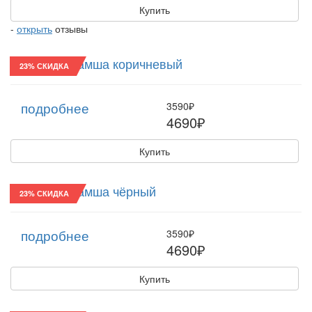
Купить
-
открыть
отзывы
Картуз/22 Замша коричневый
23% СКИДКА
подробнее
3590₽
4690₽
Купить
Картуз/22 Замша чёрный
23% СКИДКА
подробнее
3590₽
4690₽
Купить