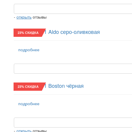
-
открыть
отзывы
Хулиганка/11 Aldo серо-оливковая
23% СКИДКА
подробнее
Хулиганка/11 Boston чёрная
23% СКИДКА
подробнее
-
открыть
отзывы