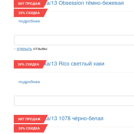
Восьмиклинка/13 Obsession тёмно-бежевая
ХИТ ПРОДАЖ
24% СКИДКА
подробнее
-
открыть
отзывы
Восьмиклинка/13 Rico светлый хаки
24% СКИДКА
подробнее
Восьмиклинка/13 1078 чёрно-белая
ХИТ ПРОДАЖ
24% СКИДКА