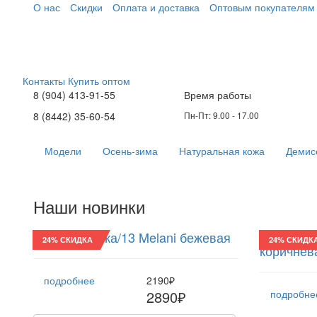
О нас
Скидки
Оплата и доставка
Оптовым покупателям
Контакты
Купить оптом
8 (904) 413-91-55
Время работы
8 (8442) 35-60-54
Пн-Пт: 9.00 - 17.00
Модели
Осень-зима
Натуральная кожа
Демис
Наши новинки
Восьмиклинка/13 Melani бежевая
Восьмикл
24% СКИДКА
24% СКИДК
коричнев
подробнее
2190₽
2890₽
подробне