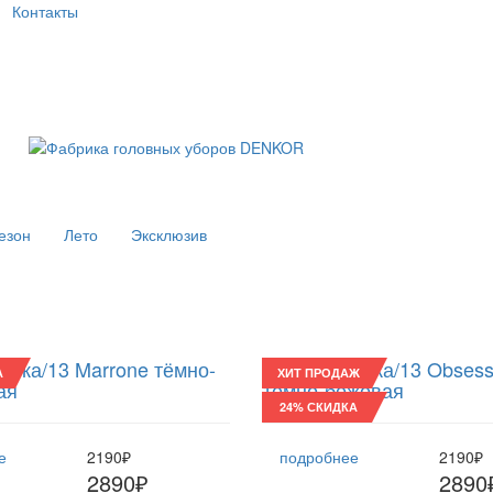
Контакты
езон
Лето
Эксклюзив
инка/13 Marrone тёмно-
Восьмиклинка/13 Obsess
А
ХИТ ПРОДАЖ
ая
тёмно-бежевая
24% СКИДКА
е
2190₽
подробнее
2190₽
2890₽
2890