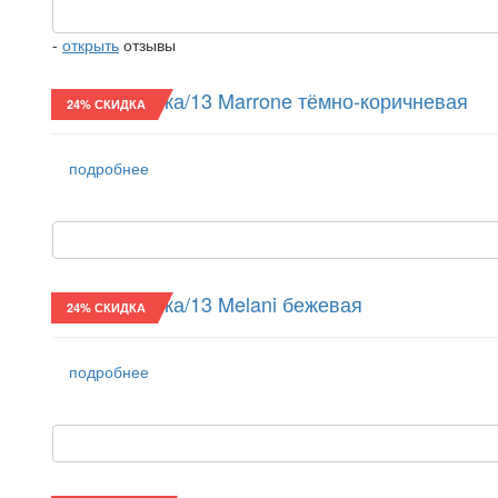
-
открыть
отзывы
Восьмиклинка/13 Marrone тёмно-коричневая
24% СКИДКА
подробнее
Восьмиклинка/13 Melani бежевая
24% СКИДКА
подробнее