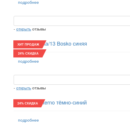
подробнее
-
открыть
отзывы
Восьмиклинка/13 Bosko синяя
ХИТ ПРОДАЖ
24% СКИДКА
подробнее
-
открыть
отзывы
Реглан/24 Eterno тёмно-синий
24% СКИДКА
подробнее