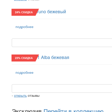
Реглан/24 Bruno бежевый
24% СКИДКА
подробнее
Хулиганка/11 Alba бежевая
23% СКИДКА
подробнее
-
открыть
отзывы
Эксклюзив
Перейти в коллекцию