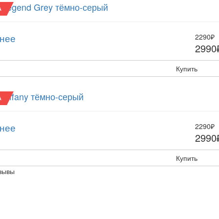
2 Legend Grey тёмно-серый
А
нее
2290₽
2990
Купить
 Tiffany тёмно-серый
А
нее
2290₽
2990
Купить
зывы