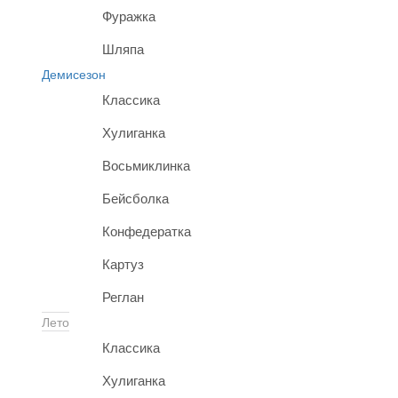
Фуражка
Шляпа
Демисезон
Классика
Хулиганка
Восьмиклинка
Бейсболка
Конфедератка
Картуз
Реглан
Лето
Классика
Хулиганка