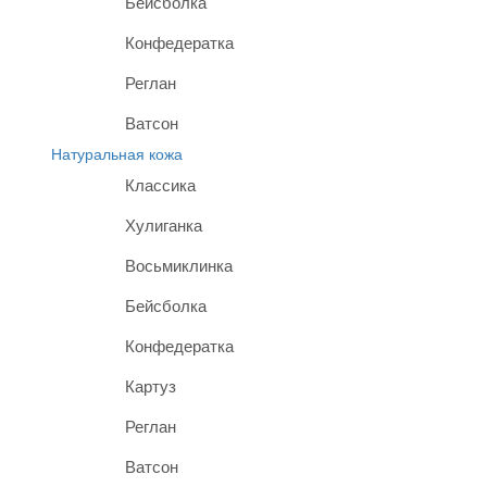
Бейсболка
Конфедератка
Реглан
Ватсон
Натуральная кожа
Классика
Хулиганка
Восьмиклинка
Бейсболка
Конфедератка
Картуз
Реглан
Ватсон