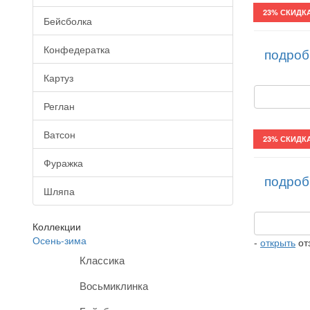
Картуз/2
23% СКИДК
Бейсболка
Конфедератка
подроб
Картуз
Реглан
Ватсон
Картуз/22
23% СКИДК
Фуражка
подроб
Шляпа
Коллекции
Осень-зима
-
открыть
от
Классика
Восьмиклинка