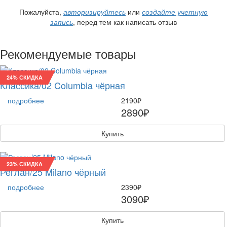
Пожалуйста,
авторизируйтесь
или
создайте учетную
запись
, перед тем как написать отзыв
Рекомендуемые товары
24% СКИДКА
Классика/02 Columbia чёрная
подробнее
2190₽
2890₽
Купить
23% СКИДКА
Реглан/25 Milano чёрный
подробнее
2390₽
3090₽
Купить