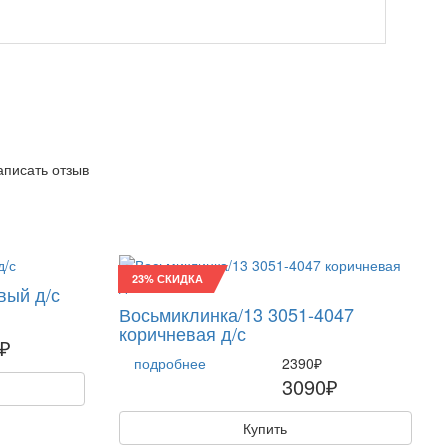
написать отзыв
23% СКИДКА
вый д/с
Восьмиклинка/13 3051-4047
коричневая д/с
₽
подробнее
2390₽
3090₽
Купить