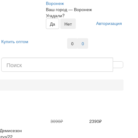
Воронеж
Ваш город —
Воронеж
Угадали?
Авторизация
Купить оптом
0
0
3090₽
2390₽
Демисезон
туз/22