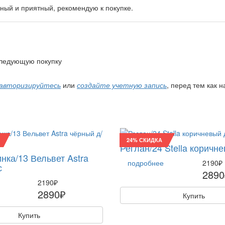
ный и приятный, рекомендую к покупке.
 следующую покупку
авторизируйтесь
или
создайте учетную запись
, перед тем как 
24% СКИДКА
Реглан/24 Stella коричне
нка/13 Вельвет Astra
подробнее
2190₽
с
2890
2190₽
2890₽
Купить
Купить